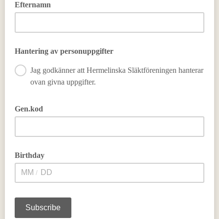
Efternamn
Hantering av personuppgifter
Jag godkänner att Hermelinska Släktföreningen hanterar
ovan givna uppgifter.
Jag godkänner att Hermelinska Släktföreningen hanterar ovan
givna uppgifter.
Gen.kod
Birthday
/